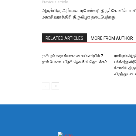
Previous article
அருள்மிகு அங்காளபரமேஸ்வரி திருக்கோவில் மாச
மகாசிவராத்திரி திருவிழா நடைபெற்றது.
RELATED ARTICLES
MORE FROM AUTHOR
ராசிபுரம் ஈஷா யோகா மையம் சார்பில் 7
ராசிபுரம் அ
நாள் யோகா பயிற்சி-ஆக.5-ல் தொடக்கம்
பங்கேற்ற ஸ்
கோவில் திருவ
விருந்து படை