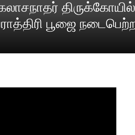
கைலாசநாதர் திருக்கோயில்
ிவராத்திரி பூஜை நடைபெற்ற