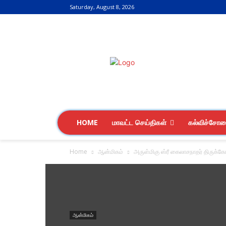
Saturday, August 8, 2026
HOME
மாவட்ட செய்திகள்
கல்விச்சோ
Home
ஆன்மிகம்
அருள்மிகு ஸ்ரீ கைலாசநாதர் திருக்கோய
ஆன்மிகம்