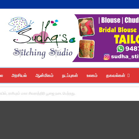
லை
அரசியல்
ஆன்மிகம்
நடப்புகள்
உலகம்
தகவல்கள்
ில், ராசிபுரம் மகா சிவராத்திரி பூஜை நடைபெற்றது.