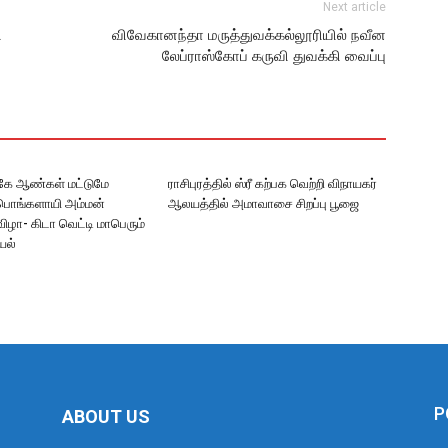
Next article
ி
விவேகானந்தா மருத்துவக்கல்லூரியில் நவீன
லேப்ராஸ்கோப் கருவி துவக்கி வைப்பு
ருகே ஆண்கள் மட்டுமே
ராசிபுரத்தில் ஸ்ரீ கற்பக வெற்றி விநாயகர்
ரீபொங்களாயி அம்மன்
ஆலயத்தில் அமாவாசை சிறப்பு பூஜை
ிழா- கிடா வெட்டி மாபெரும்
யல்
P
ABOUT US