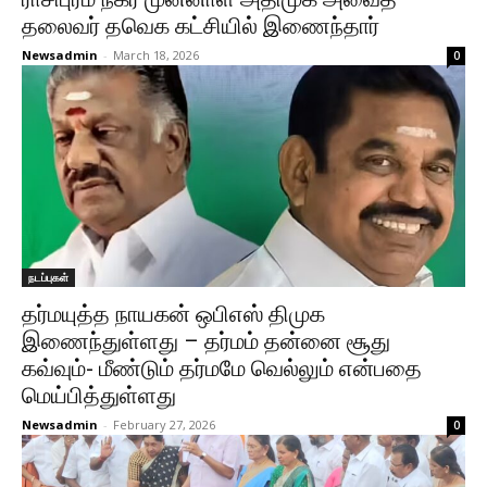
தலைவர் தவெக கட்சியில் இணைந்தார்
Newsadmin
-
March 18, 2026
0
நடப்புகள்
தர்மயுத்த நாயகன் ஒபிஎஸ் திமுக
இணைந்துள்ளது – தர்மம் தன்னை சூது
கவ்வும்- மீண்டும் தர்மமே வெல்லும் என்பதை
மெய்பித்துள்ளது
Newsadmin
-
February 27, 2026
0