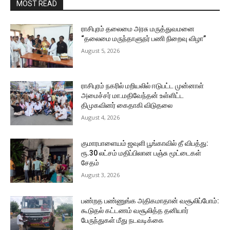
MOST READ
ராசிபுரம் தலைமை அரசு மருத்துவமனை
“தலைமை மருந்தாளுநர் பணி நிறைவு விழா”
August 5, 2026
ராசிபுரம் நகரில் மறியலில் ஈடுபட்ட முன்னாள்
அமைச்சர் மா.மதிவேந்தன் உள்ளிட்ட
திமுகவினர் கைதாகி விடுதலை
August 4, 2026
குமாரபாளையம் ஜவுளி பூங்காவில் தீ விபத்து:
ரூ.30 லட்சம் மதிப்பிலான பஞ்சு மூட்டைகள்
சேதம்
August 3, 2026
பண்றத பண்ணுங்க அதிகமாதான் வசூலிப்போம்:
கூடுதல் கட்டணம் வசூலித்த தனியார்
பேருந்துகள் மீது நடவடிக்கை