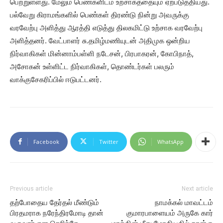
பெற்றுள்ளது. மேலும் பெண்களிடம் உற்சாகத்தையும் ஏற்படுத்தியது.
பல்வேறு கிராமங்களில் பெண்கள் திரண்டு நின்று அவருக்கு
வரவேற்பு அளித்து ஆரத்தி எடுத்து திலகமிட்டு உற்சாக வரவேற்பு
அளித்தனர். வேட்பாளர் சு.தமிழ்மணியுடன் அதிமுக ஒன்றிய
நிர்வாகிகள் மின்னாம்பள்ளி நடேசன், பிரபாகரன், கோபிநாத்,
அசோகன் உள்ளிட்ட நிர்வாகிகள், தொண்டர்கள் பலரும்
வாக்குசேகரிப்பில் ஈடுபட்டனர்.
Facebook
Twitter
WhatsApp
Previous article
Next article
தற்போதைய தேர்தல் மீண்டும்
நாமக்கல் மாவட்டம்
பிரதமராக நரேந்திரமோடி தான்
குமாரபாளையம் அருகே கார்