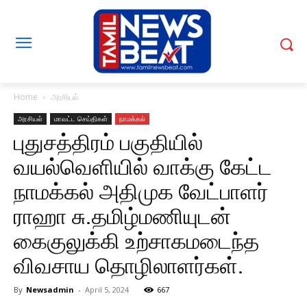
Home
அரசியல்
அரசியல்
மாவட்ட செய்திகள்
நாமக்கல்
புதுசத்திரம் பகுதியில்
வயல்வெளியில் வாக்கு கேட்ட
நாமக்கல் அதிமுக வேட்பாளர்
ராஹா சு.தமிழ்மணியுடன்
கைகுலுக்கி உற்சாகமடைந்த
விவசாய தொழிலாளர்கள்.
By
Newsadmin
-
April 5, 2024
667