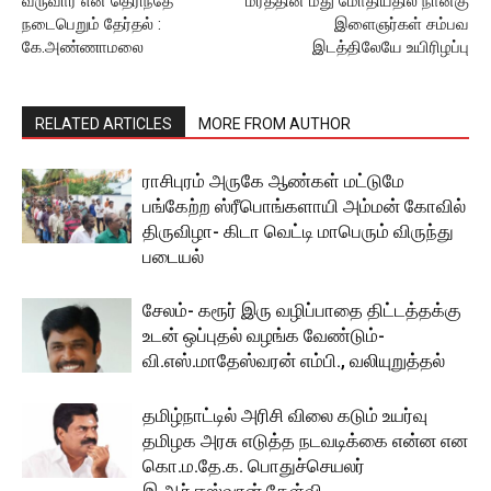
வருவார் என தெரிந்தே
மரத்தின் மீது மோதியதில் நான்கு
நடைபெறும் தேர்தல் :
இளைஞர்கள் சம்பவ
கே.அண்ணாமலை
இடத்திலேயே உயிரிழப்பு
RELATED ARTICLES
MORE FROM AUTHOR
ராசிபுரம் அருகே ஆண்கள் மட்டுமே
பங்கேற்ற ஸ்ரீபொங்களாயி அம்மன் கோவில்
திருவிழா- கிடா வெட்டி மாபெரும் விருந்து
படையல்
சேலம்- கரூர் இரு வழிப்பாதை திட்டத்தக்கு
உடன் ஒப்புதல் வழங்க வேண்டும்-
வி.எஸ்.மாதேஸ்வரன் எம்பி., வலியுறுத்தல்
தமிழ்நாட்டில் அரிசி விலை கடும் உயர்வு
தமிழக அரசு எடுத்த நடவடிக்கை என்ன என
கொ.ம.தே.க. பொதுச்செயலர்
இ.ஆர்.ஈஸ்வரன் கேள்வி